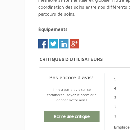
meilleure santé mentale et globale. Notre 
coordination des soins entre nos différents
parcours de soins.
Équipements
CRITIQUES D'UTILISATEURS
Pas encore d'avis!
5
4
Il n'y a pas d'avis sur ce
commerce, soyez le premier à
3
donner votre avis!
2
1
Ecrire une critique
Emplac