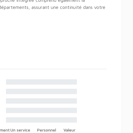
approche intégrée comprend également la
 départements, assurant une continuité dans votre
ement
Un service
Personnel
Valeur