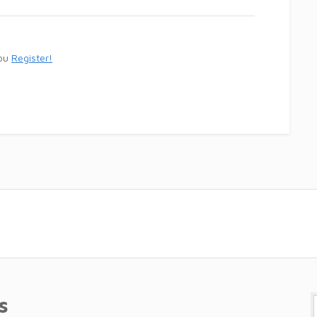
ou
Register!
s