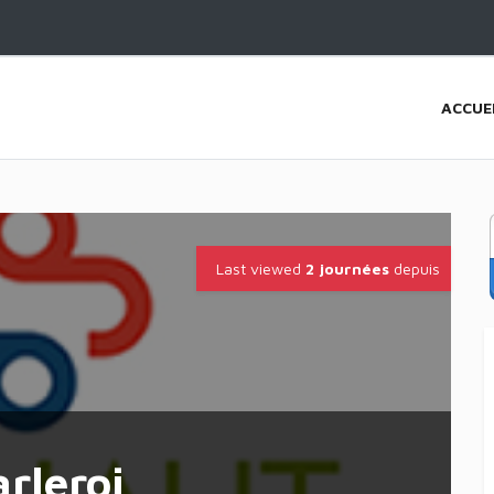
ACCUE
Last viewed
2 journées
depuis
rleroi