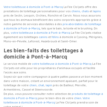
Votre toiletteuse à domicile à Pont-à-Marcq
La Fée Clo’pets
offre des
prestations de toilettage personnalisées pour vos
chiens
,
chats
et
lapins
près de Seclin, Lesquin, Orchies, Ronchin et Carvin. Nous nous assurons
que tous les animaux bénéficient des soins corporels appropriés grâce à
notre gamme de services abordables à des
prix abordables de toilettage
à domicile à Pont-à-Marcq
, tels que le bain, la tonte et le brushing. Dn
plus,
votre toiletteuse à domicile à Pont-à-Marcq
La Fée Clo’pets
réalise
également ses toilettages
canins
et
félins
à domicile à Cysoing, Mérignies,
Mons-en-Pévèle, Leforest, Hazebrouck et Saint-Omer.
Les bien-faits des toilettages à
domicile à Pont-à-Marcq
Le service mobile de
votre toiletteuse à domicile à Pont-à-Marcq
La Fée
Clo’pets
est utile pour les propriétaires d’animaux occupés et facilite
l’accès aux soins.
Soyez sûr que votre compagnon à quatre pattes passera un bon moment
dans votre maison, créant un environnement apaisant, parfait pour le
toilettage de votre
chien
,
chat
,
lapin
près de Bailleul, Merville,
Armentières, Cassel et Steenvoorde.
De plus, vous pouvez consulter notre sélection de
produits de toilettage à
domicile à Pont-à-Marcq
pour le bien-être de votre
chien
.
Votre
toiletteuse à domicile à Pont-à-Marcq
La Fée Clo’pets
prendra soin de
votre animal !