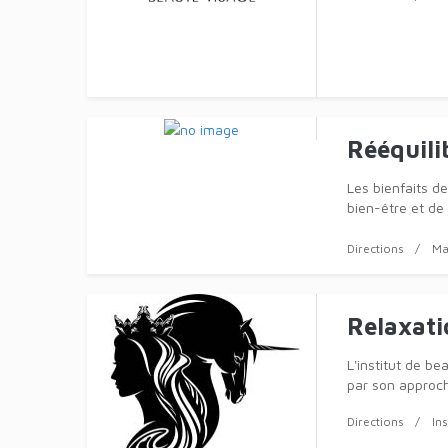
Améliore
à vélo p
Le Bike Fitting 
posturale à
Site Internet
Institut
Christine Arts 
incomparable, d
Directions
In