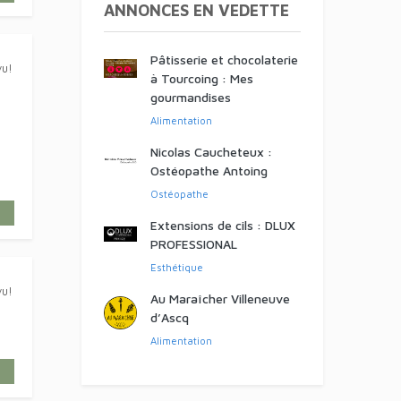
ANNONCES EN VEDETTE
Pâtisserie et chocolaterie
à Tourcoing : Mes
gourmandises
vu!
Alimentation
Nicolas Caucheteux :
Ostéopathe Antoing
Ostéopathe
Extensions de cils : DLUX
PROFESSIONAL
vu!
Esthétique
Au Maraîcher Villeneuve
d’Ascq
Alimentation