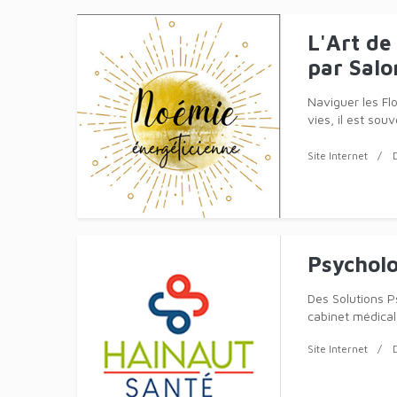
Barœul
Besoin de décom
de vous recentr
propose des ma
Site Internet
Espace 
Aud Nails, votr
Cambrai, vous p
sublimer votre 
mains, vos pied
Site Internet
L'Art de