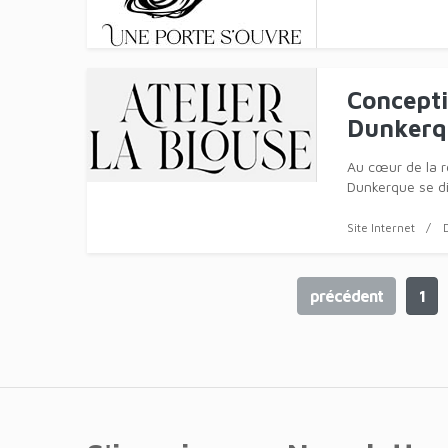
Rééquili
Les bienfaits 
bien-être et de
le corps et l'esp
Directions
Ma
Relaxati
L'institut de be
par son approc
Directions
In