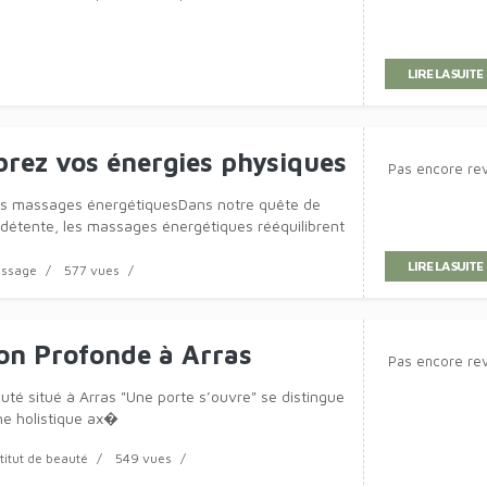
r sa santé et son bien-être
Pas encore re
rès de Tournai
au service de la santéNotre cabinet d'étude
Directions
Bien être
745 vues
LIRE LA SUITE
 de beauté à Wavre
Pas encore re
Beauté Visage offre une expérience de beauté
irigée par une
stitut de beauté
645 vues
LIRE LA SUITE