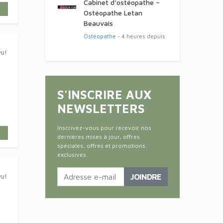
Cabinet d’ostéopathe –
Ostéopathe Letan
Beauvais
Ostéopathe
- 4 heures depuis
S'INSCRIRE AUX
NEWSLETTERS
vu!
Inscrivez-vous pour recevoir nos
dernières mises à jour, offres
spéciales, offres et promotions
exclusives.
JOINDRE