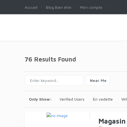
Accueil
Blog Bien être
Mon compte
76 Results Found
Near Me
Only Show:
Verified Users
En vedette
Wi