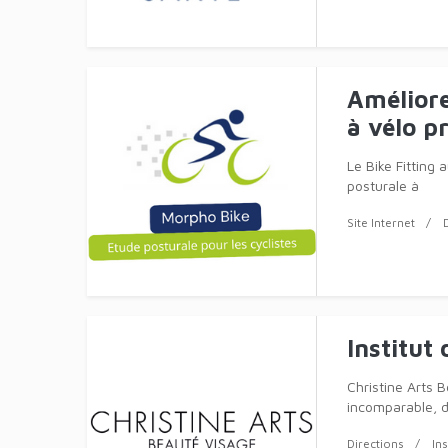
par Salo
Naviguer les Fl
vies, il est sou
les signes subti
Site Internet
Psycholo
Des Solutions P
cabinet médical
Site Internet