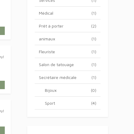
Services
(1)
Médical
(1)
Prêt à porter
(2)
animaux
(1)
Fleuriste
(1)
Salon de tatouage
(1)
Secrétaire médicale
(1)
Bijoux
(0)
Sport
(4)
vu!