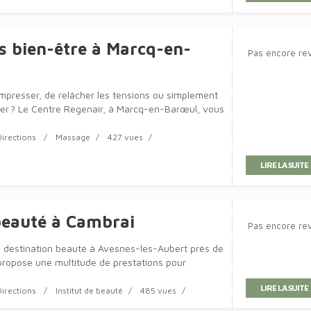
se des vêtements actuels et confortables.
LIRE LA SUITE
Directions
Prêt à porter
76 vues
ts Nomades : micro-crèche
Pas encore re
crèche à AuchelDécouvrez notre service
LIRE LA SUITE
Directions
Services
129 vues
he à Tournai
Pas encore re
teux vous reçoit dans son
LIRE LA SUITE
Directions
Ostéopathe
300 vues
 bien-être à Marcq-en-