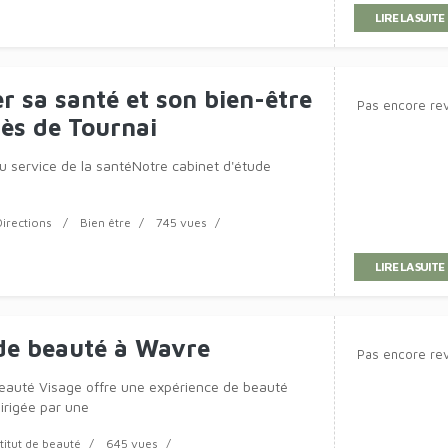
n Natur'elle
ots de l'ÉnergieDans le tumulte incessant de nos
vent difficile de trouver notre direction, de décoder
ls que l'univers nous envoie. C'est l
Directions
Bien être
570 vues
LIRE LA SUITE
gie à Charleroi
Pas encore re
sychologiques Accessibles près de CharleroiLe
 Hainaut Santé
Directions
Médical
510 vues
LIRE LA SUITE