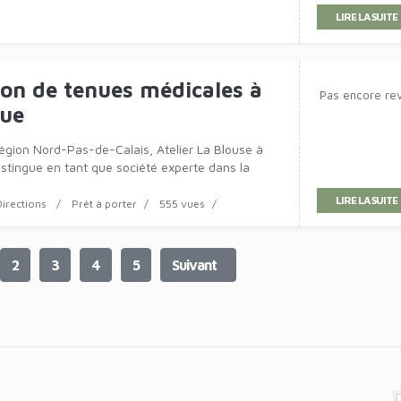
brez vos énergies physiques
Pas encore re
des massages énergétiquesDans notre quête de
 détente, les massages énergétiques rééquilibrent
rit. Laissez-vo
LIRE LA SUITE
ssage
577 vues
on Profonde à Arras
Pas encore re
auté situé à Arras "Une porte s’ouvre" se distingue
he holistique ax�
stitut de beauté
549 vues
LIRE LA SUITE