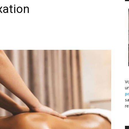
xation
Vo
u
pr
sa
re