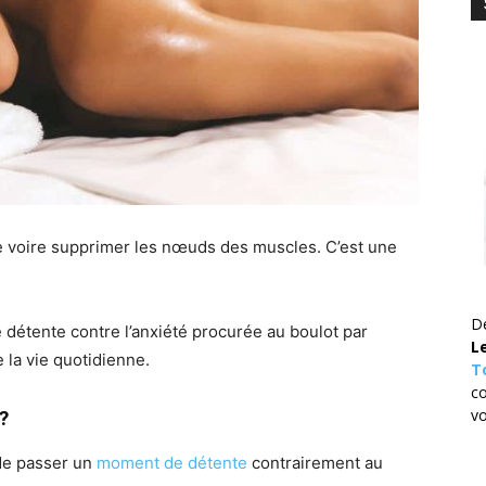
 voire supprimer les nœuds des muscles. C’est une
De
détente contre l’anxiété procurée au boulot par
L
 la vie quotidienne.
T
co
v
?
 de passer un
moment de détente
contrairement au