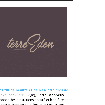
nstitut de beauté et de bien-être près de
ravelines
(Loon-Plage),
Terre Eden
vous
opose des prestations beauté et bien-être pour
 ressourcement total loin du stress et des