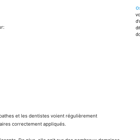
O
vo
d’
ur:
di
do
pathes et les dentistes voient régulièrement
laires correctement appliqués.