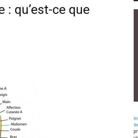
e : qu’est-ce que
I
G
pr
un