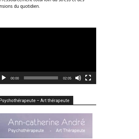
nsions du quotidien.
cteur
déo
00:00
02:05
Psychothérapeute – Art thérapeute